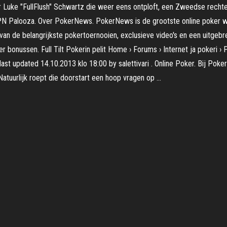
r Luke "FullFlush" Schwartz die weer eens ontploft, een Zweedse recht
PN Palooza. Over PokerNews. PokerNews is de grootste online poker we
van de belangrijkste pokertoernooien, exclusieve video's en een uitgeb
bonussen. Full Tilt Pokerin pelit Home › Forums › Internet ja pokeri › Pok
 last updated 14.10.2013 klo 18:00 by salettivari . Online Poker. Bij Po
Natuurlijk roept die doorstart een hoop vragen op …