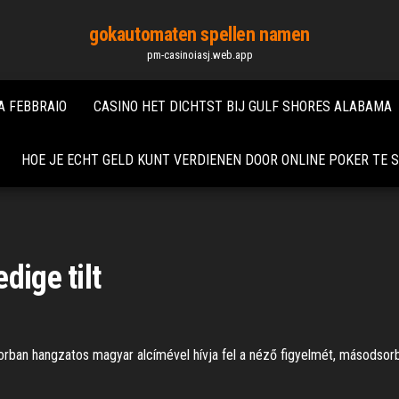
gokautomaten spellen namen
pm-casinoiasj.web.app
 FEBBRAIO
CASINO HET DICHTST BIJ GULF SHORES ALABAMA
HOE JE ECHT GELD KUNT VERDIENEN DOOR ONLINE POKER TE 
dige tilt
sorban hangzatos magyar alcímével hívja fel a néző figyelmét, másodsor