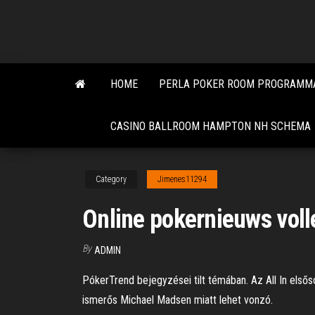
Skip
to
the
content
HOME
PERLA POKER ROOM PROGRAMMA
CASINO BALLROOM HAMPTON NH SCHEMA
Category
Jimenes11294
Online pokernieuws volle
By
ADMIN
PókerTrend bejegyzései tilt témában. Az All In első
ismerős Michael Madsen miatt lehet vonzó.