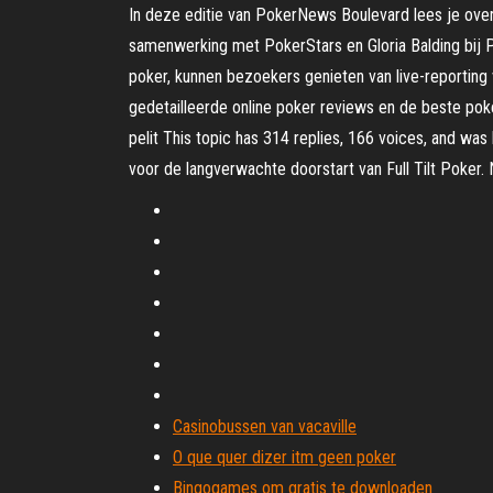
In deze editie van PokerNews Boulevard lees je ove
samenwerking met PokerStars en Gloria Balding bij 
poker, kunnen bezoekers genieten van live-reporting 
gedetailleerde online poker reviews en de beste poker 
pelit This topic has 314 replies, 166 voices, and was
voor de langverwachte doorstart van Full Tilt Poker. 
Casinobussen van vacaville
O que quer dizer itm geen poker
Bingogames om gratis te downloaden