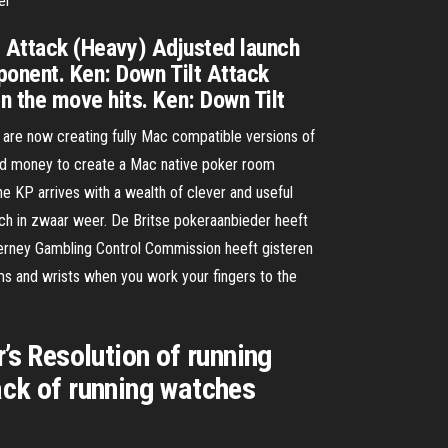
er
lt Attack (Heavy) Adjusted launch
ponent. Ken: Down Tilt Attack
n the move hits. Ken: Down Tilt
 are now creating fully Mac compatible versions of
e and money to create a Mac native poker room
he KP arrives with a wealth of clever and useful
zich in zwaar weer. De Britse pokeraanbieder heeft
lderney Gambling Control Commission heeft gisteren
rms and wrists when you work your fingers to the
’s Resolution of running
ack of running watches