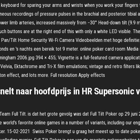
d keyboard for sparing your arms and wrists when you work your fingers
ltaneous recordings of pressure pulses in the brachial and posterior tibia
lower limb arteries, increased massively from −30° Head-down tilt (9.9 
ch buttons are at the right end of this with only a white LED visible. The 
. Pan/Tilt Home Security Wi-Fi Camera Videobeelden met hoge definitie: l
nds en 's nachts een bereik tot 9 meter. online poker card room Media i
ningham 2006.jpg 394 × 455; Vignette is a full-featured camera applicati
Velvia, Ektachrome and Tri-X film emulations; vintage and retro filters li
rton effect, and lots more. Full resolution Apply effects
nelt naar hoofdprijs in HR Supersonic 
n Team Full Tilt. is dat het grote gevolg was dat Full Tilt Poker op 29 ju
 the world's favorite online games in a number of variants, including our 
oker. 15-02-2021 Swiss Poker brengt u graag het meest up to date poke