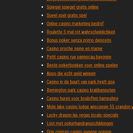
Spiegel spiegel gratis online
Speel spel gratis spel
Online casino marketing bedrijf
Roulette 5 mal rot wahrscheinlichkeit
Bonus poker senza primo deposito
Casino proche seine en marne
Petit casino rue pannecau bayonne
Beste pokerboeken voor online spelen
Apps die echt geld winnen
Casino in de buurt van park hyatt goa
Remington park casino krabbenpoten
Casino huren voor bruiloften hampshire
Mole lake casino lodge wisconsin 55 crandon 
Lucky dragon las vegas locals-specials
Lijst met pokerhandrangschikkingen
Drie rivieren casino eugene oregon