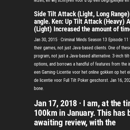
lezen, en wij schrijven voor u op een begrijpelijke en
Side Tilt Attack (Light, Long Range)
angle. Ken: Up Tilt Attack (Heavy) 
(Light) Increased the amount of tim
Jan 30, 2015 · Criminal Minds Season 13 Episode 11 "
their games, not just Java-based clients. One of thes
program, not just a Java-based alternative. 3-inch ti
options, and borrows a handful of features from the 
een Gaming-Licentie voor het online gokken op het e
de licentie voor Full Tilt Poker geschorst. Jan 16, 2
bone.
Jan 17, 2018 · I am, at the 
100km in January. This has b
awaiting review, with the