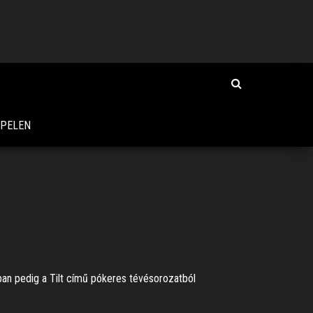
SPELEN
ban pedig a Tilt című pókeres tévésorozatból