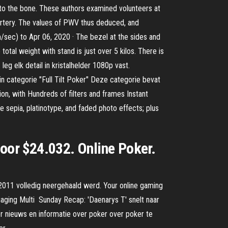
 to the bone. These authors examined volunteers at
l artery. The values of PWV thus deduced, and
m/sec) to Apr 06, 2020 · The bezel at the sides and
total weight with stand is just over 5 kilos. There is
eg elk detail in kristalhelder 1080p vast.
n categorie "Full Tilt Poker" Deze categorie bevat
on, with Hundreds of filters and frames Instant
ke sepia, platinotype, and faded photo effects; plus
voor $24.032. Online Poker.
ni 2011 volledig neergehaald werd. Your online gaming
engaging Multi Sunday Recap: 'Daenarys T' snelt naar
r nieuws en informatie over poker over poker te