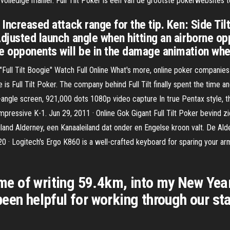
 volledige manier. Full Tilt Poker is een van de grootste pokerwebsites t
 Increased attack range for the tip. Ken: Side Ti
Adjusted launch angle when hitting an airborne op
e opponents will be in the damage animation whe
Full Tilt Boogie" Watch Full Online What's more, online poker companies
e is Full Tilt Poker. The company behind Full Tilt finally spent the tim
lt-angle screen, 921,000 dots 1080p video capture In true Pentax style, t
impressive K-1. Jun 29, 2011 · Online Gok Gigant Full Tilt Poker bevind 
iland Alderney, een Kanaaleiland dat onder en Engelse kroon valt. De A
020 · Logitech's Ergo K860 is a well-crafted keyboard for sparing your a
time of writing 59.4km, into my New Year
een helpful for working through our st