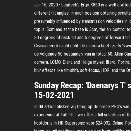
Jan 16, 2020 · Logitech's Ergo K860 is a well-crafte
different tilt angles, in each position obtaining simu
presumably influenced by transmission velocities in 
top is .5cm and at the base is 3cm, the six control tou
30 degrees of back tilt and 5 degrees of forward tilt
Geavanceerd nachtzicht: de camera heeft zelfs 's avo
de volgende 50 bestanden, van in totaal 50. Allen Cun
camera, LOMO, Diana and Holga styles; Ilford, Portra, 
blur effects like tilt-shift, soft-focus, HDR, and the O
Sunday Recap: 'Daenarys T' s
15-02-2021
In dit artikel blikken wij terug op de online PRO's va
experience at Full Tilt - we offer a full selection of
hoofdprijs in HR Supersonic voor $24.032. Online P