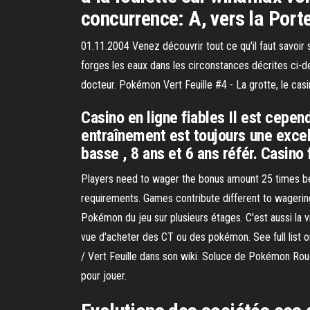
concurrence: A, vers la Por
01.11.2004 Venez découvrir tout ce qu'il faut savoir 
forges les eaux dans les circonstances décrites ci-d
docteur. Pokémon Vert Feuille #4 - La grotte, le cas
Casino en ligne fiables Il est cepe
entraînement est toujours une excel
basse , 8 ans et 6 ans référ. Casino
Players need to wager the bonus amount 25 times be
requirements. Games contribute different to wagering
Pokémon du jeu sur plusieurs étages. C'est aussi la
vue d'acheter des CT ou des pokémon. See full list o
/ Vert Feuille dans son wiki. Soluce de Pokémon Roug
pour jouer.