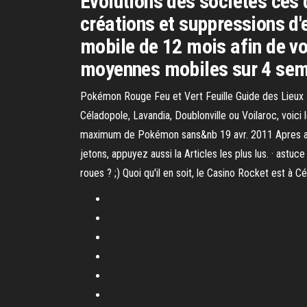
Evolutions des sociétés ces 
créations et suppressions d
mobile de 12 mois afin de vo
moyennes mobiles sur 4 sem
Pokémon Rouge Feu et Vert Feuille Guide des Lieux 
Céladopole, Lavandia, Doublonville ou Voilaroc, voici
maximum de Pokémon sans&nb 19 avr. 2011 Apres avoir
jetons, appuyez aussi la Articles les plus lus. · ast
roues ? ;) Quoi qu'il en soit, le Casino Rocket est à C