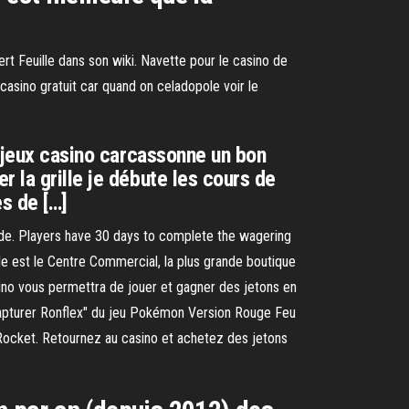
rt Feuille dans son wiki. Navette pour le casino de
casino gratuit car quand on celadopole voir le
, jeux casino carcassonne un bon
 la grille je débute les cours de
es de […]
de. Players have 30 days to complete the wagering
le est le Centre Commercial, la plus grande boutique
ino vous permettra de jouer et gagner des jetons en
 "Capturer Ronflex" du jeu Pokémon Version Rouge Feu
e Rocket. Retournez au casino et achetez des jetons