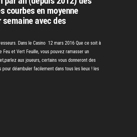
n par an (depuis 2012) des
des courbes en moyenne
ar semaine avec des
resseurs. Dans le Casino 12 mars 2016 Que ce soit à
ge Feu et Vert Feuille, vous pouvez ramasser un
et,parlez aux joueurs, certains vous donneront des
s pour déambuler facilement dans tous les lieux ! les